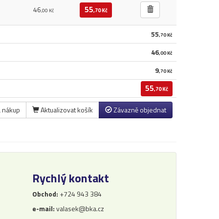
55
46
,70 Kč
,00 Kč
55
,70 Kč
46
,00 Kč
9
,70 Kč
55
,70 Kč
a nákup
Aktualizovat košík
Závazně objednat
Rychlý kontakt
Obchod:
+724 943 384
e-mail:
valasek@bka.cz