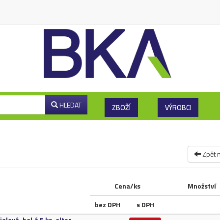
HLEDAT
ZBOŽÍ
VÝROBCI
Zpět 
Cena/ks
Množství
bez DPH
s DPH
vá,​ bal.​á 5 ks,​ alter.​