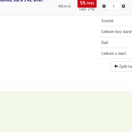
55
,70 Kč
46
,00 Kč
(daň: 21%)
Součet
Celkem bez daně
Daň
Celkem s daní
Zpět n