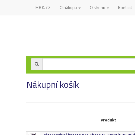
BKA.cz
O nákupu
O shopu
Kontakt
Nákupní košík
Produkt
alternativní kazeta pro Sharp EL 7000/​ERC 05 fialo