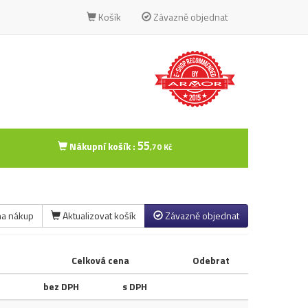
Košík
Závazně objednat
55
Nákupní košík :
,70 Kč
na nákup
Aktualizovat košík
Závazně objednat
Celková cena
Odebrat
bez DPH
s DPH