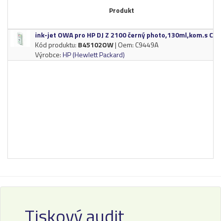
Produkt
ink-​jet OWA pro HP DJ Z 2100 černý photo,​130ml,​kom.​s C9
Kód produktu:
B45102OW
| Oem: C9449A
Výrobce:
HP (Hewlett Packard)
Tiskový audit