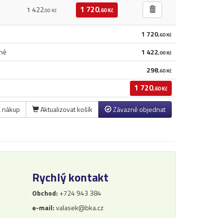
1 720
1 422
,60 Kč
,00 Kč
1 720
,60 Kč
ně
1 422
,00 Kč
298
,60 Kč
1 720
,60 Kč
a nákup
Aktualizovat košík
Závazně objednat
Rychlý kontakt
Obchod:
+724 943 384
e-mail:
valasek@bka.cz