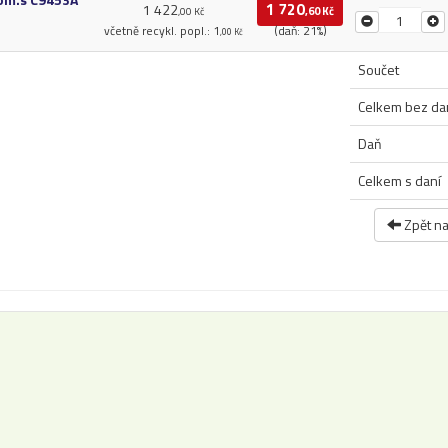
1 720
1 422
,60 Kč
,00 Kč
včetně recykl. popl.:
1
(daň: 21%)
,00 Kč
Součet
Celkem bez da
Daň
Celkem s daní
Zpět n