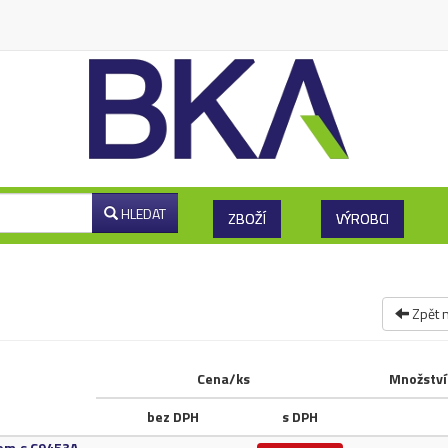
HLEDAT
ZBOŽÍ
VÝROBCI
Zpět 
Cena/ks
Množství
bez DPH
s DPH
kom.​s C9453A