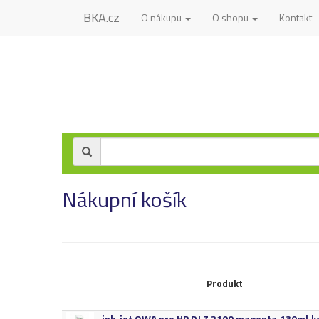
BKA.cz
O nákupu
O shopu
Kontakt
Nákupní košík
Produkt
ink-​jet OWA pro HP DJ Z 2100 magenta,​130ml,​