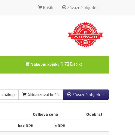
Košík
Závazně objednat
1 720
Nákupní košík :
,60 Kč
na nákup
Aktualizovat košík
Závazně objednat
Celková cena
Odebrat
bez DPH
s DPH