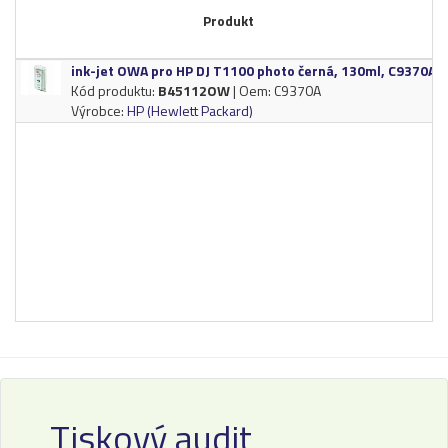
Produkt
ink-​jet OWA pro HP DJ T1100 photo černá,​ 130ml,​ C9370A
Kód produktu:
B45112OW
| Oem: C9370A
Výrobce:
HP (Hewlett Packard)
Tiskový audit