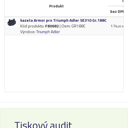
Ce
Produkt
bez DPH
kazeta Armor pro Triumph Adler SE310 Gr.​188C
Kód produktu:
F80682
| Oem: GR188C
174
,00 Kč
Výrobce:
Triumph Adler
Tiskový audit