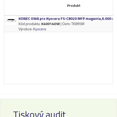
Produkt
KONEC OWA pro Kyocera FS-​C8020 MFP magenta,​6.​000 st.​
Kód produktu:
K40014OW
| Oem: TK895M
Výrobce:
Kyocera
Tiskový audit