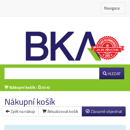
Navigace
HLEDAT
0
Nákupní košík :
,00 Kč
Nákupní košík
Zpět na nákup
Aktualizovat košík
Závazně objednat