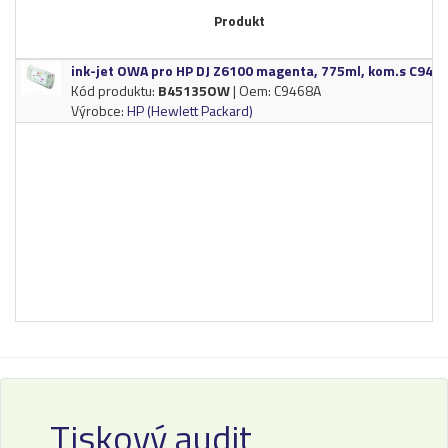
Produkt
ink-​jet OWA pro HP DJ Z6100 magenta,​ 775ml,​ kom.​s C946
Kód produktu:
B45135OW
| Oem: C9468A
Výrobce:
HP (Hewlett Packard)
Tiskový audit