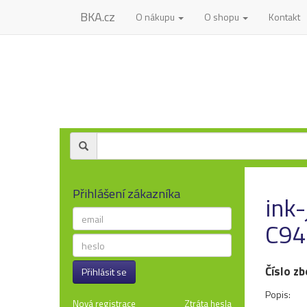
BKA.cz
O nákupu
O shopu
Kontakt
Přihlášení zákazníka
ink
C94
Číslo zb
Přihlásit se
Popis:
Nová registrace
Ztráta hesla