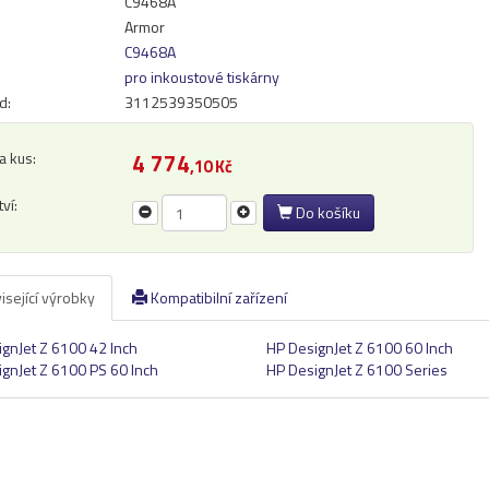
C9468A
Armor
C9468A
pro inkoustové tiskárny
d:
3112539350505
a kus:
4 774
,10 Kč
ví:
Do košíku
isející výrobky
Kompatibilní zařízení
gnJet Z 6100 42 Inch
HP DesignJet Z 6100 60 Inch
gnJet Z 6100 PS 60 Inch
HP DesignJet Z 6100 Series