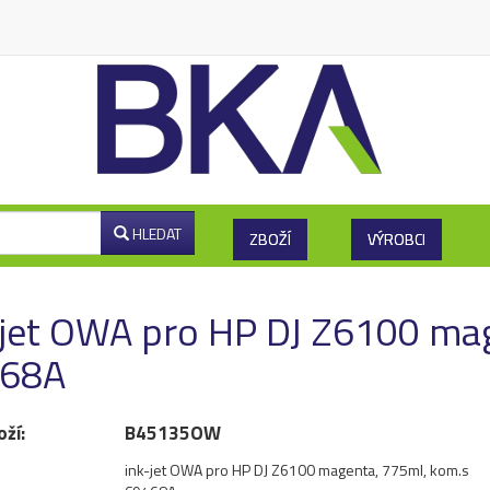
HLEDAT
ZBOŽÍ
VÝROBCI
-jet OWA pro HP DJ Z6100 ma
68A
oží:
B45135OW
ink-jet OWA pro HP DJ Z6100 magenta, 775ml, kom.s