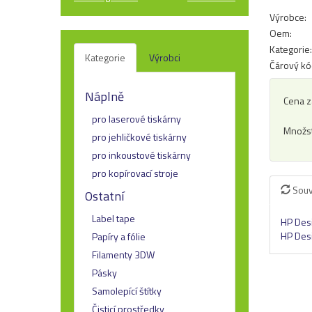
Výrobce:
Oem:
Kategorie:
Kategorie
Výrobci
Čárový kó
Náplně
Cena z
pro laserové tiskárny
Množst
pro jehličkové tiskárny
pro inkoustové tiskárny
pro kopírovací stroje
Souv
Ostatní
Label tape
HP Desi
HP Desi
Papíry a fólie
Filamenty 3DW
Pásky
Samolepící štítky
Čisticí prostředky