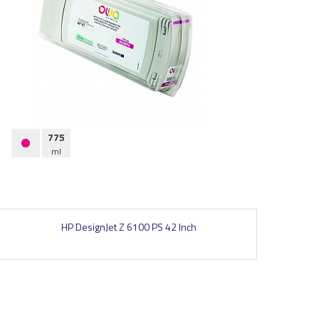
775
ml
HP DesignJet Z 6100 PS 42 Inch