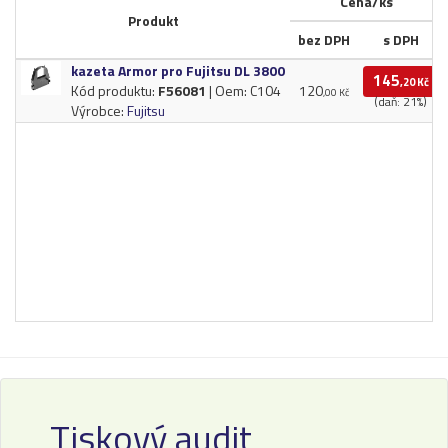
Cena/ks
Produkt
bez DPH
s DPH
kazeta Armor pro Fujitsu DL 3800
145
,20 Kč
Kód produktu:
F56081
| Oem: C104
120
,00 Kč
(daň: 21%)
Výrobce:
Fujitsu
Tiskový audit