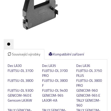
Pásky
Samolepící štítky
Čisticí prostředky
Textilní stuhy
Kazety pro reg. pokladny a bar.válečky
Ostatní
Související výrobky
Kompatibilní zařízení
Dec LA30
Dec LA35
Dec LA36
FUJITSU-DL 3700
FUJITSU-DL 3700
FUJITSU-DL 3750
PRO
PLUS
FUJITSU-DL 3800
FUJITSU-DL 3800
FUJITSU-DL 3800
F
PRO
FUJITSU-DL 9300
FUJITSU-DL 9400
GENICOM-960
GENICOM-960 E
GENICOM-965
GENICOM-965 E
Genicom LA36W
LA30R-KA
TALLY GENICOM-
960
TALLY GENICOM-
TALLY GENICOM-
TALLY GENICOM-