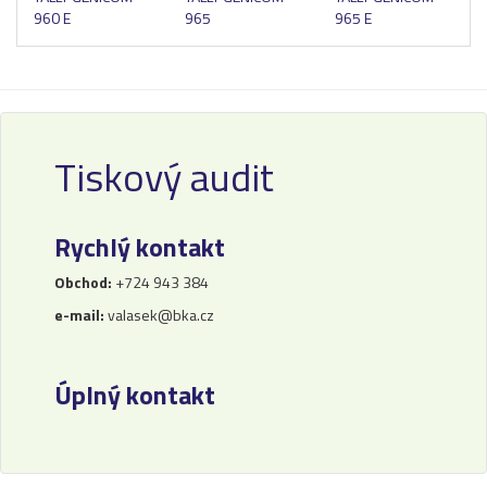
960 E
965
965 E
Tiskový audit
Rychlý kontakt
Obchod:
+724 943 384
e-mail:
valasek@bka.cz
Úplný kontakt