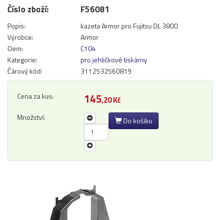
Číslo zboží:
F56081
Přihlásit se
Popis:
kazeta Armor pro Fujitsu DL 3800
Nová registrace
Ztráta hesla
Výrobce:
Armor
Oem:
C104
Kategorie:
pro jehličkové tiskárny
Čárový kód:
3112532560819
Kategorie
Výrobci
Cena za kus:
145
,20 Kč
Náplně
Množství:
pro laserové tiskárny
Do košíku
pro jehličkové tiskárny
pro inkoustové tiskárny
pro kopírovací stroje
Ostatní
Label tape
Papíry a fólie
Filamenty 3DW