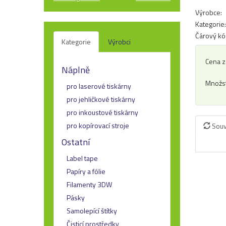
Výrobce:
Kategorie:
Čárový kó
Kategorie
Výrobci
Cena z
Náplně
Množst
pro laserové tiskárny
pro jehličkové tiskárny
pro inkoustové tiskárny
pro kopírovací stroje
Souv
Ostatní
Label tape
Papíry a fólie
Filamenty 3DW
Pásky
Samolepící štítky
Čisticí prostředky