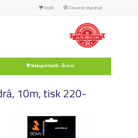
Košík
Závazně objednat
0
Nákupní košík :
,00 Kč
á, 10m, tisk 220-