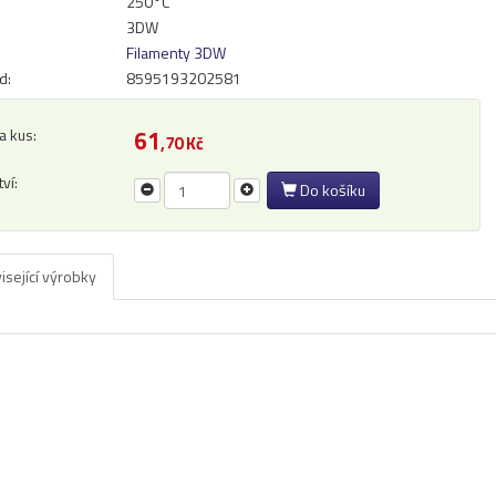
250°C
3DW
Filamenty 3DW
d:
8595193202581
a kus:
61
,70 Kč
ví:
Do košíku
isející výrobky