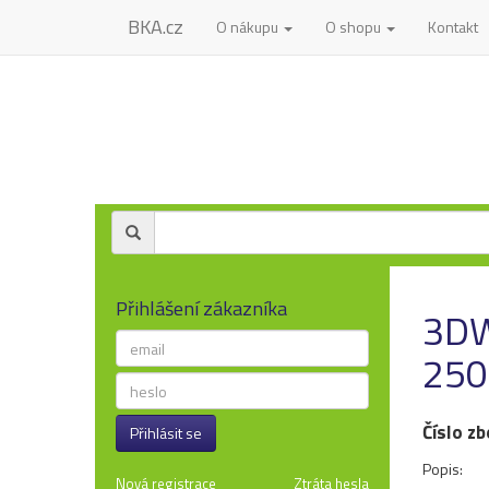
BKA.cz
O nákupu
O shopu
Kontakt
Přihlášení zákazníka
3DW
250
Číslo zb
Přihlásit se
Popis:
Nová registrace
Ztráta hesla