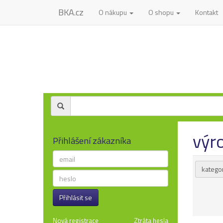
BKA.cz
O nákupu
O shopu
Kontakt
výr
Přihlášení zákazníka
kategor
Přihlásit se
Nová registrace
Ztráta hesla