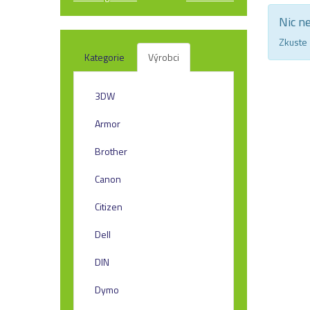
Nic n
Zkuste 
Kategorie
Výrobci
3DW
Armor
Brother
Canon
Citizen
Dell
DIN
Dymo