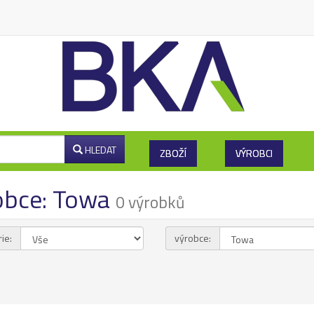
HLEDAT
ZBOŽÍ
VÝROBCI
obce: Towa
0 výrobků
ie:
výrobce: