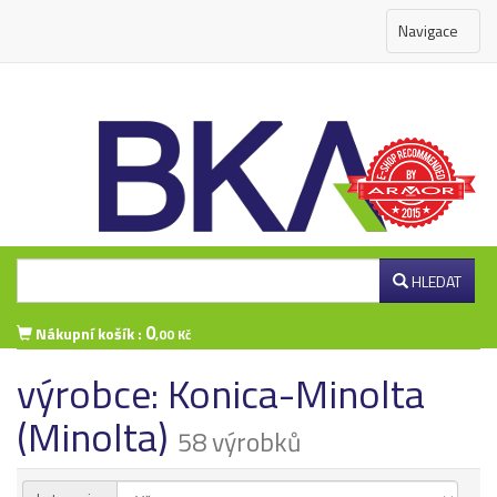
Navigace
HLEDAT
0
Nákupní košík :
,00 Kč
výrobce: Konica-Minolta
Přihlášení zákazníka
(Minolta)
58 výrobků