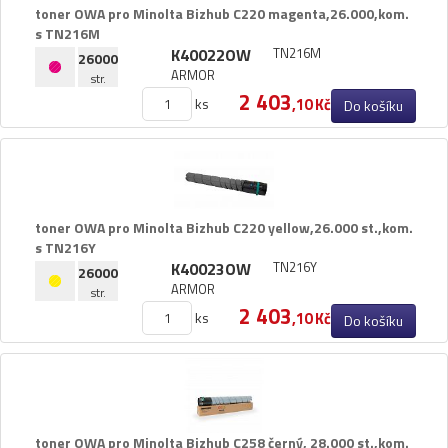
toner OWA pro Minolta Bizhub C220 magenta,​26.​000,​kom.​
Towa
s TN216M
K40022OW
TN216M
Triumph Adler
26000
ARMOR
str.
2 403
Utax
ks
,10 Kč
Do košíku
Xerox
jiné
toner OWA pro Minolta Bizhub C220 yellow,​26.​000 st.​,​kom.​
s TN216Y
K40023OW
TN216Y
26000
ARMOR
str.
2 403
ks
,10 Kč
Do košíku
toner OWA pro Minolta Bizhub C258 černý,​ 28.​000 st.​,​kom.​