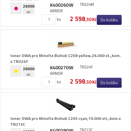
K40026OW
TN324M
26000
ARMOR
str.
2 598
ks
,50 Kč
Do košíku
toner OWA pro Minolta Bizhub C258 yellow,​26.​000 st.​,​kom.​
s TN324Y
K40027OW
TN324Y
26000
ARMOR
str.
2 598
ks
,50 Kč
Do košíku
toner OWA pro Minolta Bizhub C203 cyan,​19.​000 str.​,​kom.​s
TN213C
K40029OW
TN213C