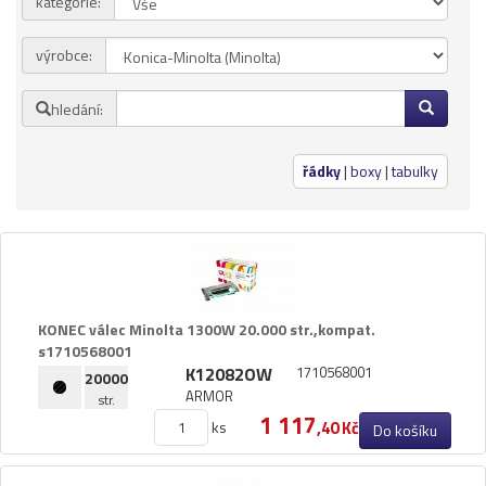
kategorie:
Přihlásit se
výrobce:
Nová registrace
Ztráta hesla
hledání:
Kategorie
Výrobci
řádky
|
boxy
|
tabulky
3DW
Armor
Brother
KONEC válec Minolta 1300W 20.​000 str.​,​kompat.​
s1710568001
Canon
K12082OW
1710568001
20000
ARMOR
Citizen
str.
1 117
ks
,40 Kč
Do košíku
Dell