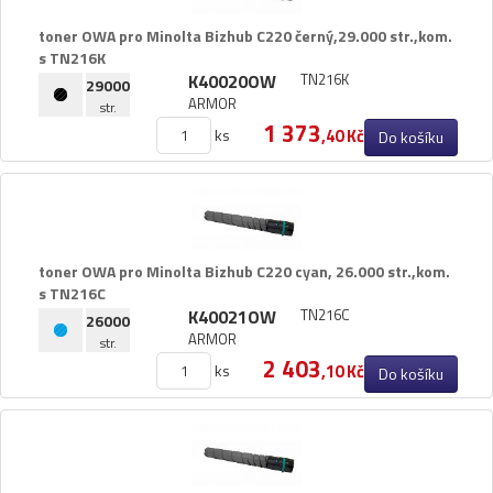
Panasonic
toner OWA pro Minolta Bizhub C220 černý,​29.​000 str.​,​kom.​
s TN216K
Philips
K40020OW
TN216K
29000
ARMOR
str.
Printronix
1 373
ks
,40 Kč
Do košíku
Ricoh
Samsung
Seikosha
toner OWA pro Minolta Bizhub C220 cyan,​ 26.​000 str.​,​kom.​
Sharp
s TN216C
K40021OW
TN216C
26000
Smith
ARMOR
str.
2 403
ks
,10 Kč
Do košíku
Star
Tally
Toshiba