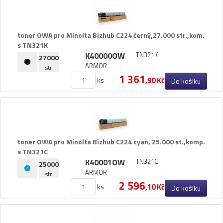
DIN
Dymo
toner OWA pro Minolta Bizhub C224 černý,​27.​000 str.​,​kom.​
Epson
s TN321K
K40000OW
TN321K
27000
Fujitsu
ARMOR
str.
1 361
ks
,90 Kč
Hermes
Do košíku
HP (Hewlett Packard)
IBM
Konica
toner OWA pro Minolta Bizhub C224 cyan,​ 25.​000 st.​,​komp.​
s TN321C
Konica-Minolta (Minolta)
K40001OW
TN321C
25000
ARMOR
str.
Kyocera
2 596
ks
,10 Kč
Do košíku
Lexmark
Mannesmann Tally