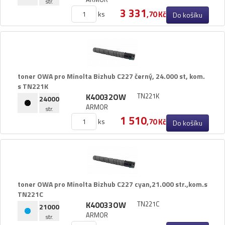
str.
3 331
ks
,70 Kč
Do košíku
toner OWA pro Minolta Bizhub C227 černý,​ 24.​000 st,​ kom.​
s TN221K
K40032OW
TN221K
24000
ARMOR
str.
1 510
ks
,70 Kč
Do košíku
toner OWA pro Minolta Bizhub C227 cyan,​21.​000 str.​,​kom.​s
TN221C
K40033OW
TN221C
21000
ARMOR
str.