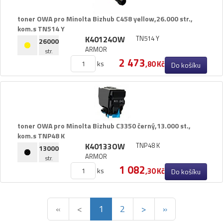
toner OWA pro Minolta Bizhub C458 yellow,​26.​000 str.​,​
kom.​s TN514 Y
K40124OW
TN514 Y
26000
ARMOR
str.
2 473
ks
,80 Kč
Do košíku
toner OWA pro Minolta Bizhub C3350 černý,​13.​000 st.​,​
kom.​s TNP48 K
K40133OW
TNP48 K
13000
ARMOR
str.
1 082
ks
,30 Kč
Do košíku
«
<
1
2
>
»