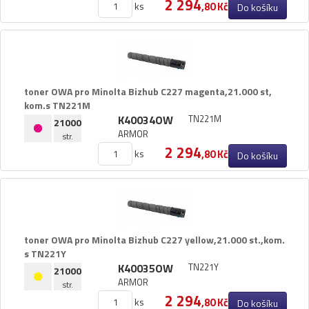
2 294
ks
,80 Kč
Do košíku
toner OWA pro Minolta Bizhub C227 magenta,​21.​000 st,​
kom.​s TN221M
K40034OW
TN221M
21000
ARMOR
str.
2 294
ks
,80 Kč
Do košíku
toner OWA pro Minolta Bizhub C227 yellow,​21.​000 st.​,​kom.​
s TN221Y
K40035OW
TN221Y
21000
ARMOR
str.
2 294
ks
,80 Kč
Do košíku