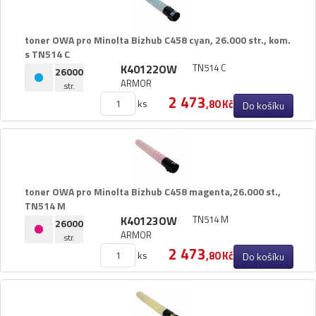
toner OWA pro Minolta Bizhub C458 cyan,​ 26.​000 str.​,​ kom.​
s TN514 C
K40122OW
TN514 C
26000
ARMOR
str.
2 473
ks
,80 Kč
Do košíku
toner OWA pro Minolta Bizhub C458 magenta,​26.​000 st.​,​
TN514 M
K40123OW
TN514 M
26000
ARMOR
str.
2 473
ks
,80 Kč
Do košíku