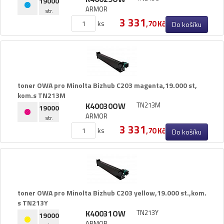
19000
ARMOR
str.
3 331
ks
,70 Kč
Do košíku
toner OWA pro Minolta Bizhub C203 magenta,​19.​000 st,​
kom.​s TN213M
K40030OW
TN213M
19000
ARMOR
str.
3 331
ks
,70 Kč
Do košíku
toner OWA pro Minolta Bizhub C203 yellow,​19.​000 st.​,​kom.​
s TN213Y
K40031OW
TN213Y
19000
ARMOR