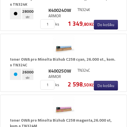
s TN324K
K40024OW
TN324K
28000
ARMOR
str.
1 349
ks
,80 Kč
Do košíku
toner OWA pro Minolta Bizhub C258 cyan,​ 26.​000 st.​,​ kom.​
s TN324C
K40025OW
TN324C
26000
ARMOR
str.
2 598
ks
,50 Kč
Do košíku
toner OWA pro Minolta Bizhub C258 magenta,​26.​000 st,​
kom.​s TN324M