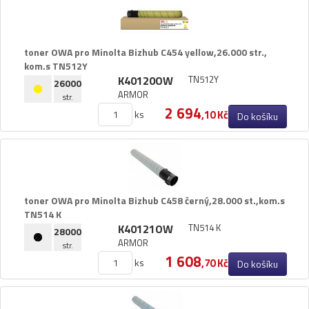
toner OWA pro Minolta Bizhub C454 yellow,​26.​000 str.​,​
kom.​s TN512Y
K40120OW
TN512Y
26000
ARMOR
str.
2 694
ks
,10 Kč
Do košíku
toner OWA pro Minolta Bizhub C458 černý,​28.​000 st.​,​kom.​s
TN514 K
K40121OW
TN514 K
28000
ARMOR
str.
1 608
ks
,70 Kč
Do košíku