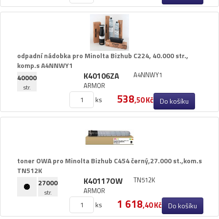
odpadní nádobka pro Minolta Bizhub C224,​ 40.​000 str.​,​
komp.​s A4NNWY1
K40106ZA
A4NNWY1
40000
ARMOR
str.
538
ks
,50 Kč
Do košíku
toner OWA pro Minolta Bizhub C454 černý,​27.​000 st.​,​kom.​s
TN512K
K40117OW
TN512K
27000
ARMOR
str.
1 618
ks
,40 Kč
Do košíku