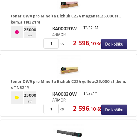
Mectec
toner OWA pro Minolta Bizhub C224 magenta,​25.​000st.​,​
kom.​s TN321M
Mita
K40002OW
TN321M
25000
More
ARMOR
str.
2 596
ks
,10 Kč
Do košíku
Nakajima
Nashua
NEC
toner OWA pro Minolta Bizhub C224 yellow,​25.​000 st.​,​kom.​
Nixdorf
s TN321Y
K40003OW
TN321Y
25000
Océ
ARMOR
str.
2 596
Okidata
ks
,10 Kč
Do košíku
Olivetti
Olympia