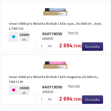
toner OWA pro Minolta Bizhub C454 cyan,​ 26.​000 str.​,​ kom.​
s TN512C
K40118OW
TN512C
26000
ARMOR
str.
2 694
ks
,10 Kč
Do košíku
toner OWA pro Minolta Bizhub C454 magenta,​26.​000 st.​,​
TN512 M
K40119OW
TN512M
26000
ARMOR
str.
2 694
ks
,10 Kč
Do košíku