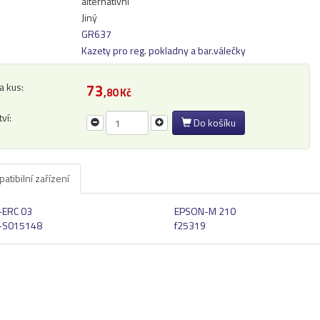
alternativní
Jiný
GR637
Kazety pro reg. pokladny a bar.válečky
a kus:
73
,80 Kč
ví:
Do košíku
tibilní zařízení
ERC 03
EPSON-M 210
-S015148
f25319