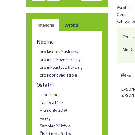
Výrobce:
Oem:
Kategorie:
Kategorie
Výrobci
Cena z
Náplně
Množst
pro laserové tiskárny
pro jehličkové tiskárny
pro inkoustové tiskárny
pro kopírovací stroje
Kompa
Ostatní
EPSON-
Label tape
EPSON
Papíry a fólie
Filamenty 3DW
Pásky
Samolepící štítky
Čisticí prostředky