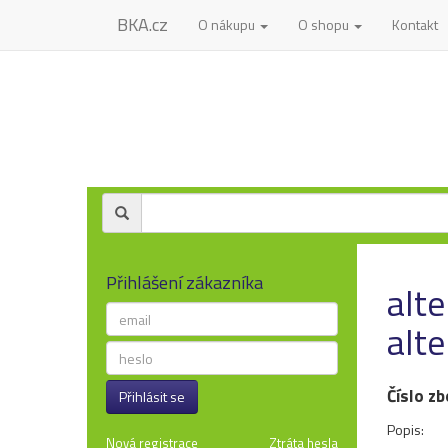
BKA.cz
O nákupu
O shopu
Kontakt
Přihlášení zákazníka
alte
alte
Číslo zb
Přihlásit se
Popis:
Nová registrace
Ztráta hesla