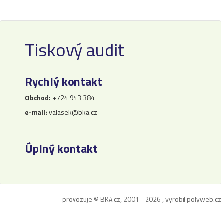
Pásky
Samolepící štítky
Čisticí prostředky
Tiskový audit
Textilní stuhy
Kazety pro reg. pokladny a bar.válečky
Ostatní
Rychlý kontakt
Obchod:
+724 943 384
e-mail:
valasek@bka.cz
Úplný kontakt
provozuje © BKA.cz, 2001 - 2026 , vyrobil
polyweb.cz