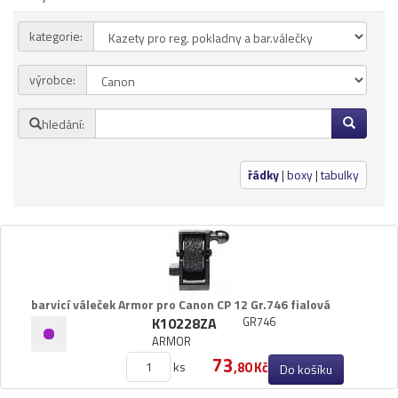
Přihlásit se
kategorie:
Nová registrace
Ztráta hesla
výrobce:
hledání:
Kategorie
Výrobci
řádky
|
boxy
|
tabulky
Náplně
pro laserové tiskárny
pro jehličkové tiskárny
pro inkoustové tiskárny
pro kopírovací stroje
barvicí váleček Armor pro Canon CP 12 Gr.​746 fialová
Ostatní
K10228ZA
GR746
Label tape
ARMOR
73
Papíry a fólie
ks
,80 Kč
Do košíku
Filamenty 3DW