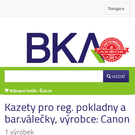
Navigace
HLEDAT
0
Nákupní košík :
,00 Kč
Kazety pro reg. pokladny a
Přihlášení zákazníka
bar.válečky, výrobce: Canon
1 výrobek