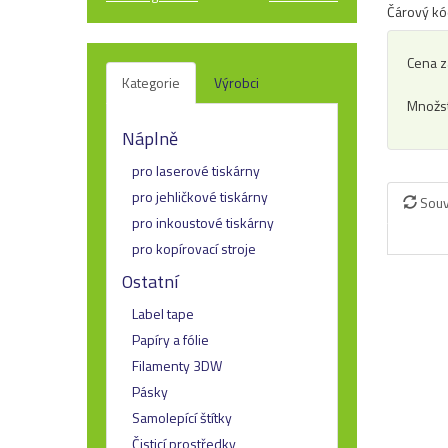
Čárový kó
Cena z
Kategorie
Výrobci
Množst
Náplně
pro laserové tiskárny
pro jehličkové tiskárny
Souv
pro inkoustové tiskárny
pro kopírovací stroje
Ostatní
Label tape
Papíry a fólie
Filamenty 3DW
Pásky
Samolepící štítky
Čisticí prostředky