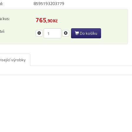
d:
8595193203779
a kus:
765
,90 Kč
ví:
Do košíku
isející výrobky