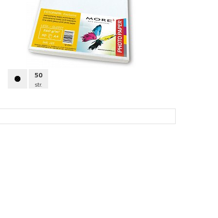
50
str.