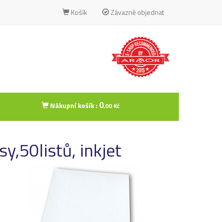
Košík
Závazně objednat
0
Nákupní košík :
,00 Kč
y,50listů, inkjet