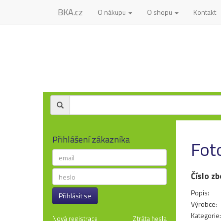
BKA.cz
O nákupu
O shopu
Kontakt
Přihlášení zákazníka
Foto
Číslo zb
Popis:
Přihlásit se
Výrobce:
Kategorie:
Nová registrace
Ztráta hesla