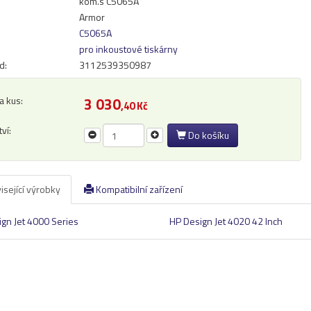
kom.s C5065A
Armor
C5065A
pro inkoustové tiskárny
d:
3112539350987
a kus:
3 030
,40 Kč
ví:
Do košíku
isející výrobky
Kompatibilní zařízení
gn Jet 4000 Series
HP Design Jet 4020 42 Inch