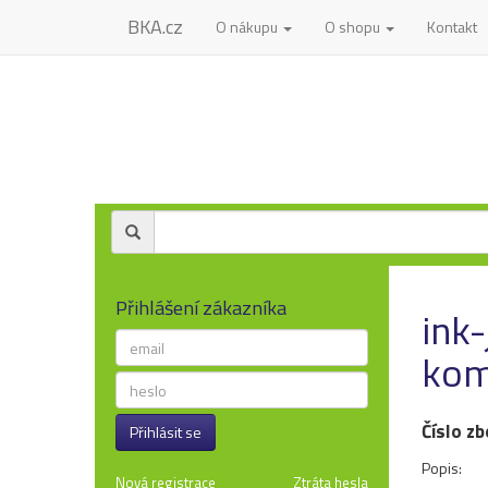
BKA.cz
O nákupu
O shopu
Kontakt
Přihlášení zákazníka
ink
kom
Číslo zb
Přihlásit se
Popis:
Nová registrace
Ztráta hesla