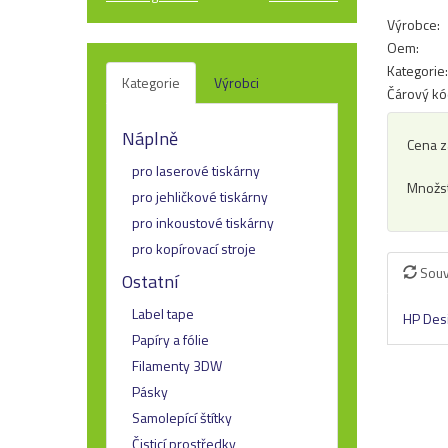
Výrobce:
Oem:
Kategorie:
Kategorie
Výrobci
Čárový kó
Náplně
Cena z
pro laserové tiskárny
Množst
pro jehličkové tiskárny
pro inkoustové tiskárny
pro kopírovací stroje
Souv
Ostatní
Label tape
HP Desi
Papíry a fólie
Filamenty 3DW
Pásky
Samolepící štítky
Čisticí prostředky