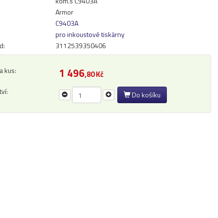
kom.s C9403A
Armor
C9403A
pro inkoustové tiskárny
d:
3112539350406
a kus:
1 496
,80 Kč
ví:
Do košíku