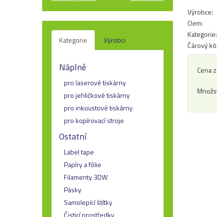
Výrobce:
Oem:
Kategorie:
Kategorie
Výrobci
Čárový kó
Náplně
Cena z
pro laserové tiskárny
Množst
pro jehličkové tiskárny
pro inkoustové tiskárny
pro kopírovací stroje
Ostatní
Label tape
Papíry a fólie
Filamenty 3DW
Pásky
Samolepící štítky
Čisticí prostředky