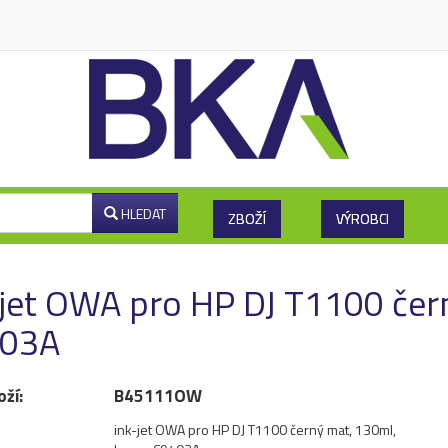
HLEDAT
ZBOŽÍ
VÝROBCI
-jet OWA pro HP DJ T1100 čer
03A
oží:
B45111OW
ink-jet OWA pro HP DJ T1100 černý mat, 130ml,