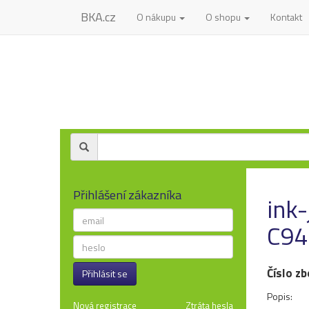
BKA.cz
O nákupu
O shopu
Kontakt
Přihlášení zákazníka
ink
C94
Číslo zb
Přihlásit se
Popis:
Nová registrace
Ztráta hesla