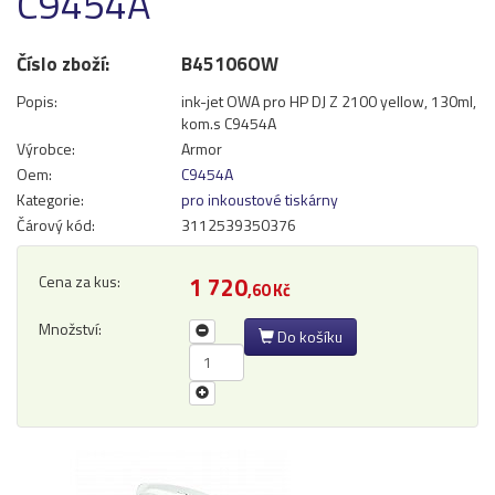
C9454A
Přihlásit se
Číslo zboží:
B45106OW
Nová registrace
Ztráta hesla
Popis:
ink-jet OWA pro HP DJ Z 2100 yellow, 130ml,
kom.s C9454A
Výrobce:
Armor
Kategorie
Výrobci
Oem:
C9454A
Kategorie:
pro inkoustové tiskárny
Čárový kód:
3112539350376
Náplně
pro laserové tiskárny
Cena za kus:
1 720
,60 Kč
pro jehličkové tiskárny
pro inkoustové tiskárny
Množství:
Do košíku
pro kopírovací stroje
Ostatní
Label tape
Papíry a fólie
Filamenty 3DW