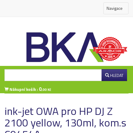
Navigace
HLEDAT
0
Nákupní košík :
,00 Kč
Přihlášení zákazníka
ink-jet OWA pro HP DJ Z
2100 yellow, 130ml, kom.s