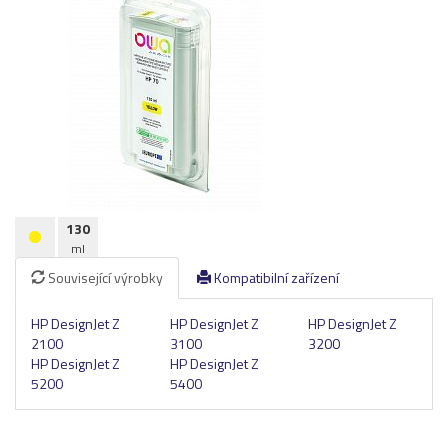
Pásky
Samolepící štítky
Čisticí prostředky
Textilní stuhy
Kazety pro reg. pokladny a bar.válečky
Ostatní
130
ml
Související výrobky
Kompatibilní zařízení
HP DesignJet Z
HP DesignJet Z
HP DesignJet Z
2100
3100
3200
HP DesignJet Z
HP DesignJet Z
5200
5400