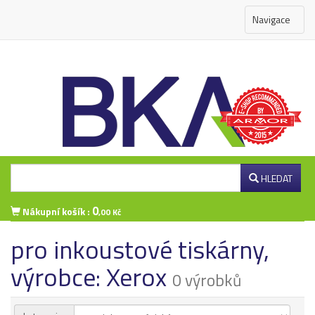
Navigace
HLEDAT
0
Nákupní košík :
,00 Kč
pro inkoustové tiskárny,
Přihlášení zákazníka
výrobce: Xerox
0 výrobků