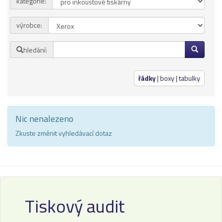
kategorie:
Přihlásit se
výrobce:
Nová registrace
Ztráta hesla
hledání:
Kategorie
Výrobci
řádky
|
boxy
|
tabulky
Náplně
Nic nenalezeno
pro laserové tiskárny
pro jehličkové tiskárny
Zkuste změnit vyhledávací dotaz
pro inkoustové tiskárny
pro kopírovací stroje
Ostatní
Label tape
Tiskový audit
Papíry a fólie
Filamenty 3DW