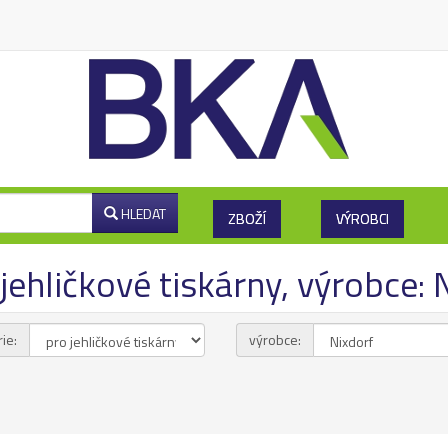
HLEDAT
ZBOŽÍ
VÝROBCI
jehličkové tiskárny, výrobce:
ie:
výrobce: