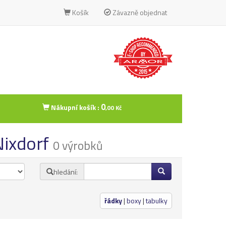
Košík
Závazně objednat
0
Nákupní košík :
,00 Kč
 Nixdorf
0 výrobků
hledání:
řádky
|
boxy
|
tabulky