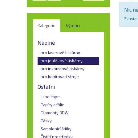
Nic n
Zkuste 
Kategorie
Výrobci
Náplně
pro laserové tiskárny
pro jehličkové tiskárny
pro inkoustové tiskárny
pro kopírovací stroje
Ostatní
Label tape
Papíry a fólie
Filamenty 3DW
Pásky
Samolepící štítky
Čisticí prostředky