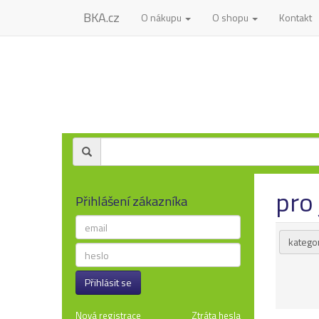
BKA.cz
O nákupu
O shopu
Kontakt
pro 
Přihlášení zákazníka
kategor
Přihlásit se
Nová registrace
Ztráta hesla