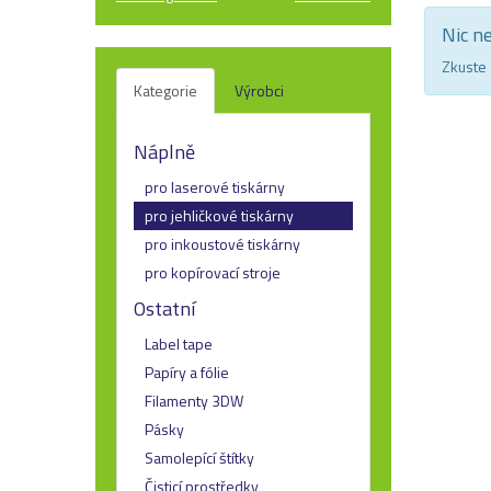
Nic n
Zkuste 
Kategorie
Výrobci
Náplně
pro laserové tiskárny
pro jehličkové tiskárny
pro inkoustové tiskárny
pro kopírovací stroje
Ostatní
Label tape
Papíry a fólie
Filamenty 3DW
Pásky
Samolepící štítky
Čisticí prostředky