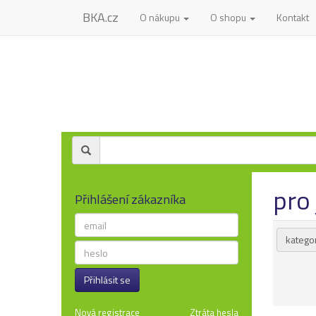
BKA.cz
O nákupu
O shopu
Kontakt
pro 
Přihlášení zákazníka
kategor
Přihlásit se
Nová registrace
Ztráta hesla