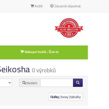
Košík
Závazně objednat
0
Nákupní košík :
,00 Kč
 Seikosha
0 výrobků
hledání:
řádky
|
boxy
|
tabulky