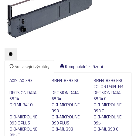
Pásky
Samolepící štítky
Čisticí prostředky
Textilní stuhy
Kazety pro reg. pokladny a bar.válečky
Ostatní
Související výrobky
Kompatibilní zařízení
AXIS-AX 393
BREN-8393 BC
BREN-8393 EBC
COLOR PRINTER
DECISION DATA-
DECISION DATA-
DECISION DATA-
6534
6534
6534 C
OKI ML 3410
OKI-MICROLINE
OKI-MICROLINE
393
393 C
OKI-MICROLINE
OKI-MICROLINE
OKI-MICROLINE
393 C PLUS
393 PLUS
395
OKI-MICROLINE
OKI-ML 393
OKI-ML 393 C
395 C