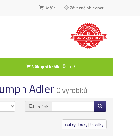
Košík
Závazně objednat
0
Nákupní košík :
,00 Kč
riumph Adler
0 výrobků
hledání:
řádky
|
boxy
|
tabulky