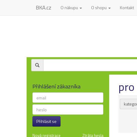
BKA.cz
O nákupu
O shopu
Kontakt
pro
Přihlášení zákazníka
kategor
Přihlásit se
Nová registrace
Ztráta hesla