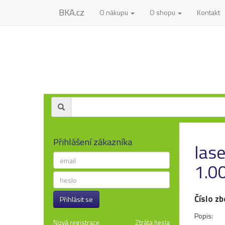
BKA.cz
O nákupu
O shopu
Kontakt
Přihlášení zákazníka
las
1.0
Číslo zb
Přihlásit se
Popis:
Nová registrace
Ztráta hesla