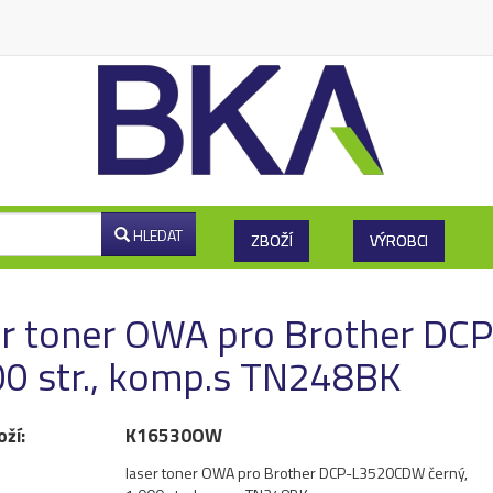
HLEDAT
ZBOŽÍ
VÝROBCI
er toner OWA pro Brother DC
00 str., komp.s TN248BK
oží:
K16530OW
laser toner OWA pro Brother DCP-L3520CDW černý,