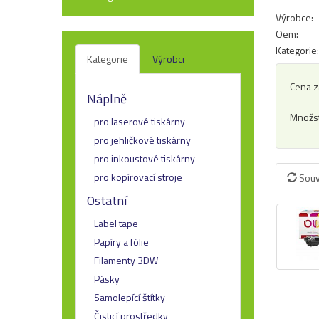
Výrobce:
Oem:
Kategorie:
Kategorie
Výrobci
Cena z
Náplně
Množst
pro laserové tiskárny
pro jehličkové tiskárny
pro inkoustové tiskárny
pro kopírovací stroje
Souv
Ostatní
Label tape
Papíry a fólie
Filamenty 3DW
Pásky
Samolepící štítky
Čisticí prostředky