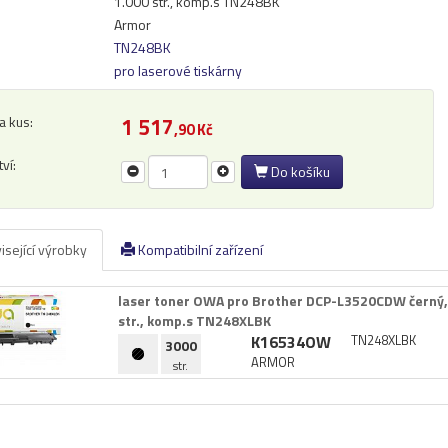
1.000 str., komp.s TN248BK
Armor
TN248BK
pro laserové tiskárny
a kus:
1 517
,90 Kč
ví:
Do košíku
isející výrobky
Kompatibilní zařízení
laser toner OWA pro Brother DCP-​L3520CDW černý,​ 
str.​,​ komp.​s TN248XLBK
K16534OW
TN248XLBK
3000
ARMOR
str.