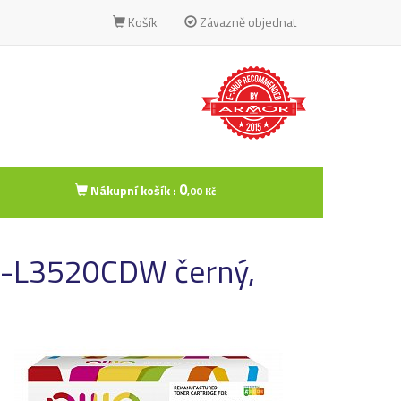
Košík
Závazně objednat
0
Nákupní košík :
,00 Kč
P-L3520CDW černý,