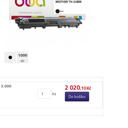
1000
str.
3.​000
2 020
,10 Kč
ks
Do košíku