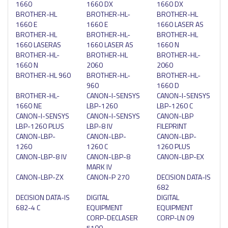
1660
1660 DX
1660 DX
BROTHER-HL
BROTHER-HL-
BROTHER-HL
1660 E
1660 E
1660 LASER AS
BROTHER-HL
BROTHER-HL-
BROTHER-HL
1660 LASERAS
1660 LASER AS
1660 N
BROTHER-HL-
BROTHER-HL
BROTHER-HL-
1660 N
2060
2060
BROTHER-HL 960
BROTHER-HL-
BROTHER-HL-
960
1660 D
BROTHER-HL-
CANON-I-SENSYS
CANON-I-SENSYS
1660 NE
LBP-1260
LBP-1260 C
CANON-I-SENSYS
CANON-I-SENSYS
CANON-LBP
LBP-1260 PLUS
LBP-8 IV
FILEPRINT
CANON-LBP-
CANON-LBP-
CANON-LBP-
1260
1260 C
1260 PLUS
CANON-LBP-8 IV
CANON-LBP-8
CANON-LBP-EX
MARK IV
CANON-LBP-ZX
CANON-P 270
DECISION DATA-IS
682
DECISION DATA-IS
DIGITAL
DIGITAL
682-4 C
EQUIPMENT
EQUIPMENT
CORP-DECLASER
CORP-LN 09
5100