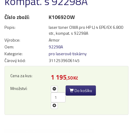
kompat. s 92298A
Přihlásit se
Číslo zboží:
K10692OW
Nová registrace
Ztráta hesla
Popis:
laser toner OWA pro HP LJ 4 EPE/EX 6.800
str., kompat. s 92298A
Výrobce:
Armor
Kategorie
Výrobci
Oem:
92298A
Kategorie:
pro laserové tiskárny
Čárový kód:
3112539606145
Náplně
pro laserové tiskárny
Cena za kus:
1 195
,50 Kč
pro jehličkové tiskárny
pro inkoustové tiskárny
Množství:
Do košíku
pro kopírovací stroje
Ostatní
Label tape
Papíry a fólie
Filamenty 3DW