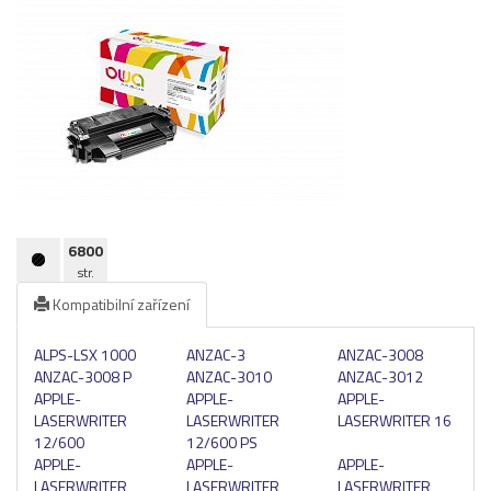
Pásky
Samolepící štítky
Čisticí prostředky
Textilní stuhy
Kazety pro reg. pokladny a bar.válečky
Ostatní
6800
str.
Kompatibilní zařízení
ALPS-LSX 1000
ANZAC-3
ANZAC-3008
ANZAC-3008 P
ANZAC-3010
ANZAC-3012
APPLE-
APPLE-
APPLE-
LASERWRITER
LASERWRITER
LASERWRITER 16
12/600
12/600 PS
APPLE-
APPLE-
APPLE-
LASERWRITER
LASERWRITER
LASERWRITER