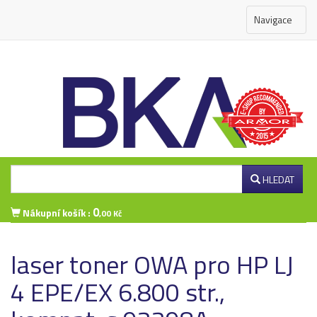
Navigace
HLEDAT
0
Nákupní košík :
,00 Kč
Přihlášení zákazníka
laser toner OWA pro HP LJ
4 EPE/EX 6.800 str.,