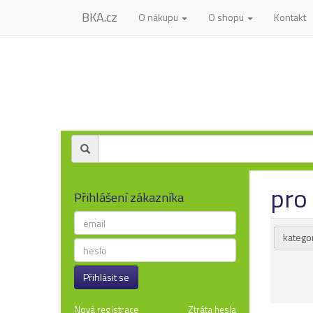
BKA.cz
O nákupu
O shopu
Kontakt
pro
Přihlášení zákazníka
kategor
Přihlásit se
Nová registrace
Ztráta hesla