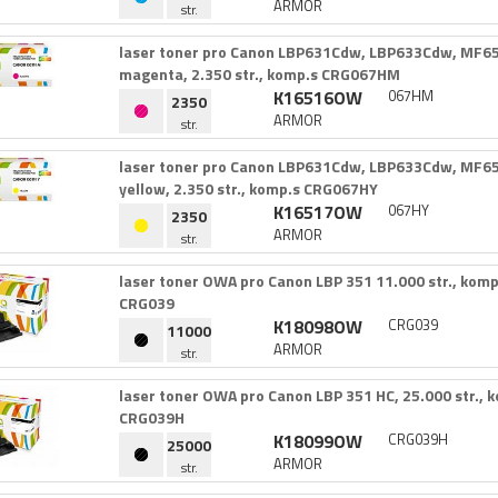
ARMOR
str.
laser toner pro Canon LBP631Cdw,​ LBP633Cdw,​ MF
magenta,​ 2.​350 str.​,​ komp.​s CRG067HM
K16516OW
067HM
2350
ARMOR
str.
laser toner pro Canon LBP631Cdw,​ LBP633Cdw,​ MF
yellow,​ 2.​350 str.​,​ komp.​s CRG067HY
K16517OW
067HY
2350
ARMOR
str.
laser toner OWA pro Canon LBP 351 11.​000 str.​,​ komp.
CRG039
K18098OW
CRG039
11000
ARMOR
str.
laser toner OWA pro Canon LBP 351 HC,​ 25.​000 str.​,​ k
CRG039H
K18099OW
CRG039H
25000
ARMOR
str.