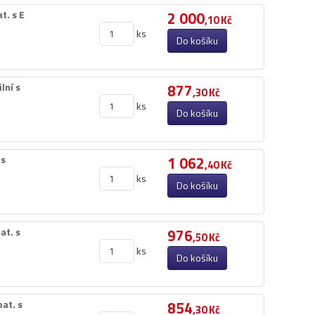
.​ s E
2 000
,10 Kč
ks
Do košíku
lní s
877
,30 Kč
ks
Do košíku
 s
1 062
,40 Kč
ks
Do košíku
t.​ s
976
,50 Kč
ks
Do košíku
at.​ s
854
,30 Kč