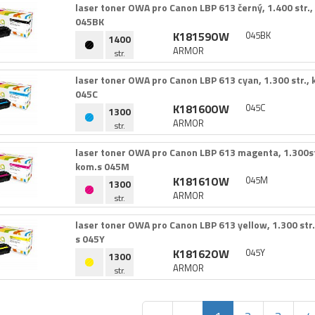
laser toner OWA pro Canon LBP 613 černý,​ 1.​400 str.​,​
045BK
K18159OW
045BK
1400
ARMOR
str.
laser toner OWA pro Canon LBP 613 cyan,​ 1.​300 str.​,​ 
045C
K18160OW
045C
1300
ARMOR
str.
laser toner OWA pro Canon LBP 613 magenta,​ 1.​300str.
kom.​s 045M
K18161OW
045M
1300
ARMOR
str.
laser toner OWA pro Canon LBP 613 yellow,​ 1.​300 str.​,
s 045Y
K18162OW
045Y
1300
ARMOR
str.