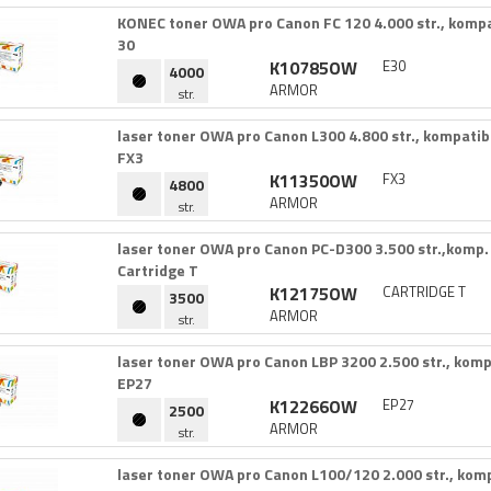
KONEC toner OWA pro Canon FC 120 4.​000 str.​,​ kompat
30
K10785OW
E30
4000
ARMOR
str.
laser toner OWA pro Canon L300 4.​800 str.​,​ kompatibi
FX3
K11350OW
FX3
4800
ARMOR
str.
laser toner OWA pro Canon PC-​D300 3.​500 str.​,​komp.​
Cartridge T
K12175OW
CARTRIDGE T
3500
ARMOR
str.
laser toner OWA pro Canon LBP 3200 2.​500 str.​,​ kompa
EP27
K12266OW
EP27
2500
ARMOR
str.
laser toner OWA pro Canon L100/​120 2.​000 str.​,​ komp