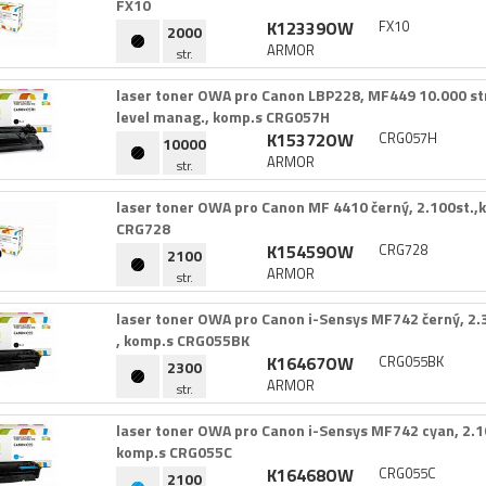
FX10
K12339OW
FX10
2000
ARMOR
str.
laser toner OWA pro Canon LBP228,​ MF449 10.​000 str.​
level manag.​,​ komp.​s CRG057H
K15372OW
CRG057H
10000
ARMOR
str.
laser toner OWA pro Canon MF 4410 černý,​ 2.​100st.​,​
CRG728
K15459OW
CRG728
2100
ARMOR
str.
laser toner OWA pro Canon i-​Sensys MF742 černý,​ 2.​3
,​ komp.​s CRG055BK
K16467OW
CRG055BK
2300
ARMOR
str.
laser toner OWA pro Canon i-​Sensys MF742 cyan,​ 2.​100
komp.​s CRG055C
K16468OW
CRG055C
2100