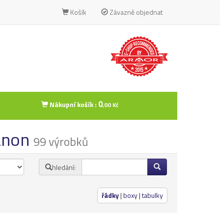
Košík
Závazně objednat
0
Nákupní košík :
,00 Kč
Canon
99 výrobků
hledání:
řádky
|
boxy
|
tabulky