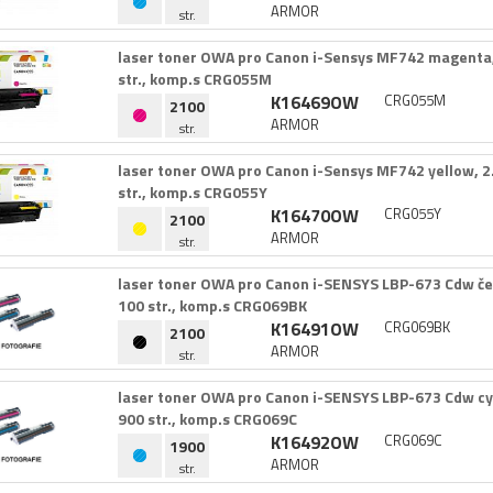
ARMOR
str.
laser toner OWA pro Canon i-​Sensys MF742 magenta,​
str.​,​ komp.​s CRG055M
K16469OW
CRG055M
2100
ARMOR
str.
laser toner OWA pro Canon i-​Sensys MF742 yellow,​ 2
str.​,​ komp.​s CRG055Y
K16470OW
CRG055Y
2100
ARMOR
str.
laser toner OWA pro Canon i-​SENSYS LBP-​673 Cdw čern
100 str.​,​ komp.​s CRG069BK
K16491OW
CRG069BK
2100
ARMOR
str.
laser toner OWA pro Canon i-​SENSYS LBP-​673 Cdw cyan
900 str.​,​ komp.​s CRG069C
K16492OW
CRG069C
1900
ARMOR
str.