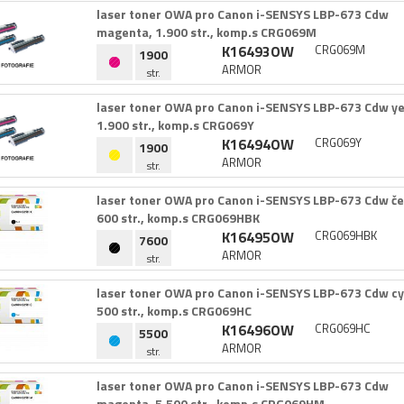
laser toner OWA pro Canon i-​SENSYS LBP-​673 Cdw
magenta,​ 1.​900 str.​,​ komp.​s CRG069M
K16493OW
CRG069M
1900
ARMOR
str.
laser toner OWA pro Canon i-​SENSYS LBP-​673 Cdw yel
1.​900 str.​,​ komp.​s CRG069Y
K16494OW
CRG069Y
1900
ARMOR
str.
laser toner OWA pro Canon i-​SENSYS LBP-​673 Cdw čern
600 str.​,​ komp.​s CRG069HBK
K16495OW
CRG069HBK
7600
ARMOR
str.
laser toner OWA pro Canon i-​SENSYS LBP-​673 Cdw cyan
500 str.​,​ komp.​s CRG069HC
K16496OW
CRG069HC
5500
ARMOR
str.
laser toner OWA pro Canon i-​SENSYS LBP-​673 Cdw
magenta,​ 5.​500 str.​,​ komp.​s CRG069HM