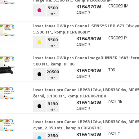
K16497OW
CRG069HM
5500
ARMOR
str.
laser toner OWA pro Canon i-​SENSYS LBP-​673 Cdw yel
5.​500 str.​,​ komp.​s CRG069HY
K16498OW
CRG069HY
5500
ARMOR
str.
laser toner OWA pro Canon imageRUNNER 1643i černý,
500 str.​,​ komp.​ s T06
K16509OW
T06
20500
ARMOR
str.
laser toner pro Canon LBP631Cdw,​ LBP633Cdw,​ MF
černý,​ 3.​130 str.​,​ komp.​s CRG067HBK
K16514OW
067HBK
3130
ARMOR
str.
laser toner pro Canon LBP631Cdw,​ LBP633Cdw,​ MF
cyan,​ 2.​350 str.​,​ komp.​s CRG067HC
K16515OW
067HC
2350