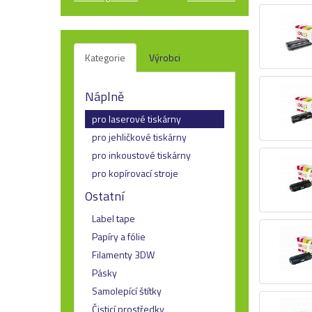
Kategorie
Výrobci
Náplně
pro laserové tiskárny
pro jehličkové tiskárny
pro inkoustové tiskárny
pro kopírovací stroje
Ostatní
Label tape
Papíry a fólie
Filamenty 3DW
Pásky
Samolepící štítky
Čisticí prostředky