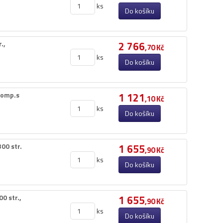
ks
Do košíku
,​
2 766
,70 Kč
ks
Do košíku
komp.​s
1 121
,10 Kč
ks
Do košíku
00 str.​
1 655
,90 Kč
ks
Do košíku
 str.​,​
1 655
,90 Kč
ks
Do košíku