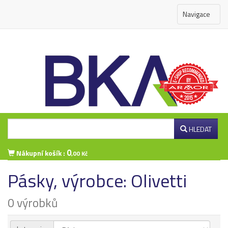
Navigace
HLEDAT
0
Nákupní košík :
,00 Kč
Pásky, výrobce: Olivetti
Přihlášení zákazníka
0 výrobků