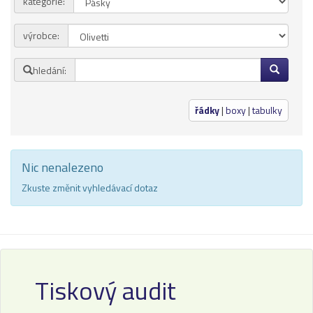
kategorie:
Přihlásit se
výrobce:
Nová registrace
Ztráta hesla
hledání:
Kategorie
Výrobci
řádky
|
boxy
|
tabulky
Náplně
Nic nenalezeno
pro laserové tiskárny
pro jehličkové tiskárny
Zkuste změnit vyhledávací dotaz
pro inkoustové tiskárny
pro kopírovací stroje
Ostatní
Label tape
Tiskový audit
Papíry a fólie
Filamenty 3DW