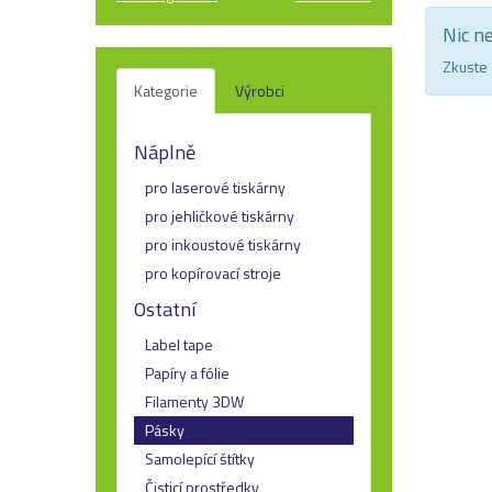
Nic n
Zkuste 
Kategorie
Výrobci
Náplně
pro laserové tiskárny
pro jehličkové tiskárny
pro inkoustové tiskárny
pro kopírovací stroje
Ostatní
Label tape
Papíry a fólie
Filamenty 3DW
Pásky
Samolepící štítky
Čisticí prostředky