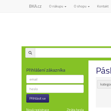
BKA.cz
O nákupu
O shopu
Kontakt
Pás
Přihlášení zákazníka
kategor
Přihlásit se
Nová registrace
Ztráta hesla