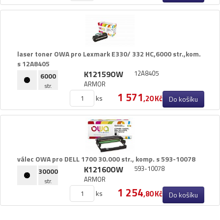
Pásky
Samolepící štítky
Čisticí prostředky
Textilní stuhy
laser toner OWA pro Lexmark E330/​ 332 HC,​6000 str.​,​kom.​
Kazety pro reg. pokladny a bar.válečky
s 12A8405
Ostatní
K12159OW
12A8405
6000
ARMOR
str.
1 571
ks
,20 Kč
Do košíku
válec OWA pro DELL 1700 30.​000 str.​,​ komp.​ s 593-10078
K12160OW
593-10078
30000
ARMOR
str.
1 254
ks
,80 Kč
Do košíku