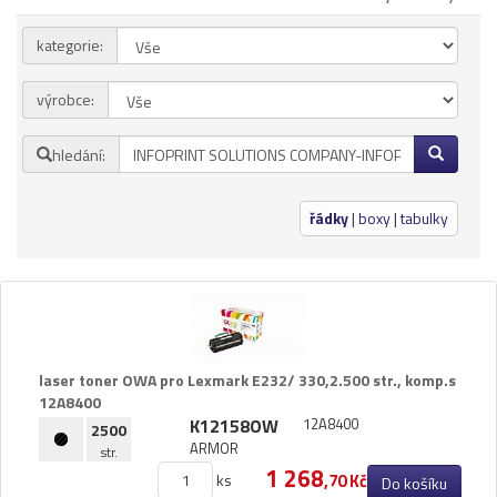
Přihlásit se
kategorie:
Nová registrace
Ztráta hesla
výrobce:
hledání:
Kategorie
Výrobci
řádky
|
boxy
|
tabulky
Náplně
pro laserové tiskárny
pro jehličkové tiskárny
pro inkoustové tiskárny
pro kopírovací stroje
laser toner OWA pro Lexmark E232/​ 330,​2.​500 str.​,​ komp.​s
Ostatní
12A8400
K12158OW
12A8400
Label tape
2500
ARMOR
str.
Papíry a fólie
1 268
ks
,70 Kč
Do košíku
Filamenty 3DW