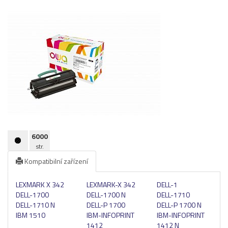
Pásky
Samolepící štítky
Čisticí prostředky
Textilní stuhy
Kazety pro reg. pokladny a bar.válečky
Ostatní
6000
str.
Kompatibilní zařízení
LEXMARK X 342
LEXMARK-X 342
DELL-1
DELL-1700
DELL-1700 N
DELL-1710
DELL-1710 N
DELL-P 1700
DELL-P 1700 N
IBM 1510
IBM-INFOPRINT
IBM-INFOPRINT
1412
1412 N