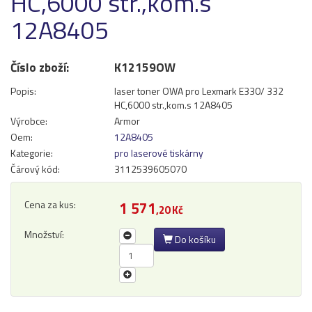
HC,6000 str.,kom.s
Přihlásit se
12A8405
Nová registrace
Ztráta hesla
Číslo zboží:
K12159OW
Popis:
laser toner OWA pro Lexmark E330/ 332
HC,6000 str.,kom.s 12A8405
Kategorie
Výrobci
Výrobce:
Armor
Oem:
12A8405
Náplně
Kategorie:
pro laserové tiskárny
pro laserové tiskárny
Čárový kód:
3112539605070
pro jehličkové tiskárny
pro inkoustové tiskárny
Cena za kus:
1 571
,20 Kč
pro kopírovací stroje
Množství:
Do košíku
Ostatní
Label tape
Papíry a fólie
Filamenty 3DW