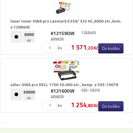
Pásky
Samolepící štítky
Čisticí prostředky
laser toner OWA pro Lexmark E330/​ 332 HC,​6000 str.​,​kom.​
s 12A8405
Textilní stuhy
K12159OW
12A8405
6000
Kazety pro reg. pokladny a bar.válečky
ARMOR
str.
Ostatní
1 571
ks
,20 Kč
Do košíku
válec OWA pro DELL 1700 30.​000 str.​,​ komp.​ s 593-10078
K12160OW
593-10078
30000
ARMOR
str.
1 254
ks
,80 Kč
Do košíku