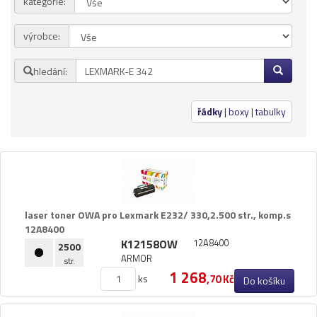
kategorie:
Přihlásit se
výrobce:
Nová registrace
Ztráta hesla
hledání:
Kategorie
Výrobci
řádky
|
boxy
|
tabulky
Náplně
pro laserové tiskárny
pro jehličkové tiskárny
pro inkoustové tiskárny
laser toner OWA pro Lexmark E232/​ 330,​2.​500 str.​,​ komp.​s
pro kopírovací stroje
12A8400
K12158OW
12A8400
Ostatní
2500
ARMOR
str.
Label tape
1 268
ks
,70 Kč
Do košíku
Papíry a fólie
Filamenty 3DW