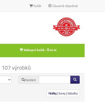
Košík
Závazně objednat
0
Nákupní košík :
,00 Kč
 107 výrobků
hledání:
řádky
|
boxy
|
tabulky