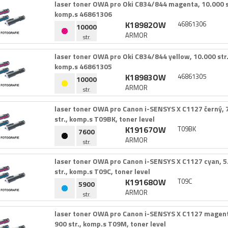
laser toner OWA pro Oki C834/​844 magenta,​ 10.​000 str
komp.​s 46861306
K18982OW
46861306
10000
ARMOR
str.
laser toner OWA pro Oki C834/​844 yellow,​ 10.​000 str.​,
komp.​s 46861305
K18983OW
46861305
10000
ARMOR
str.
laser toner OWA pro Canon i-​SENSYS X C1127 černý,​ 7
str.​,​ komp.​s T09BK,​ toner level
K19167OW
T09BK
7600
ARMOR
str.
laser toner OWA pro Canon i-​SENSYS X C1127 cyan,​ 5
str.​,​ komp.​s T09C,​ toner level
K19168OW
T09C
5900
ARMOR
str.
laser toner OWA pro Canon i-​SENSYS X C1127 magenta,
900 str.​,​ komp.​s T09M,​ toner level