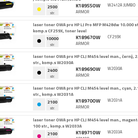
K18955OW
W2412A JUMBO
2500
ARMOR
str.
laser toner OWA pro HP LJ Pro MFP M428dw 10.​000 str.
komp.​s CF259X,​ toner level
K18967OW
CF259X
10000
ARMOR
str.
laser toner OWA pro HP CLJ M454 level man.​,​ černý,​ 2
str.​,​ komp.​s W2030A
K18969OW
W2030A
2400
ARMOR
str.
laser toner OWA pro HP CLJ M454 level man.​,​ cyan,​ 2.
str.​,​ komp.​s W2031A
K18970OW
W2031A
2100
ARMOR
str.
laser toner OWA pro HP CLJ M454 level man.​,​ magenta,
100 str.​,​ komp.​s W2033A
K18971OW
W2033A
2100