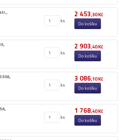
.​,​
2 453
,30 Kč
ks
Do košíku
X,​
2 903
,40 Kč
ks
Do košíku
530A,​
3 086
,10 Kč
ks
Do košíku
A,​
1 768
,40 Kč
ks
Do košíku