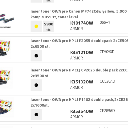
str.
laser toner OWA pro Canon MF742Cdw yellow,​ 5.​900 str
komp.​s 055HY,​ toner level
K19174OW
055HY
5900
ARMOR
str.
laser toner OWA pro HP LJ P2055 doublepack 2xCE505
2x6500 st.​
K35121OW
CE505XD
ARMOR
laser toner OWA pro HP CLJ CP2025 double pack 2xCC
2x3500 st
K35132OW
CC530AD
ARMOR
laser toner OWA pro HP LJ P1102 double pack,​2xCE285
2x1600st.​
K35354OW
CE285AD
ARMOR