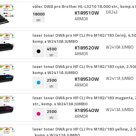
válec OWA pro Brother HL-​L3210 18.​000 str.​,​ komp.​
K18951OW
DR243
18000
ARMOR
str.
laser toner OWA pro HP CLJ Pro M182/​183 černý,​ 4.​500 
komp.​s W2410A JUMBO
K18952OW
W2410A JUMBO
4500
ARMOR
str.
laser toner OWA pro HP CLJ Pro M182/​183 cyan,​ 2.​500 s
komp.​s W2411A JUMBO
K18953OW
W2411A JUMBO
2500
ARMOR
str.
laser toner OWA pro HP CLJ Pro M182/​183 magenta,​ 2
str.​,​ komp.​ s W2413A JUMBO
K18954OW
W2413A JUMBO
2500
ARMOR
str.
laser toner OWA pro HP CLJ Pro M182/​183 yellow,​ 2.​50
,​ komp.​s W2412A JUMBO