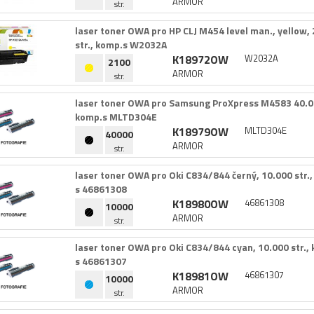
ARMOR
str.
laser toner OWA pro HP CLJ M454 level man.​,​ yellow,​ 
str.​,​ komp.​s W2032A
K18972OW
W2032A
2100
ARMOR
str.
laser toner OWA pro Samsung ProXpress M4583 40.​000 
komp.​s MLTD304E
K18979OW
MLTD304E
40000
ARMOR
str.
laser toner OWA pro Oki C834/​844 černý,​ 10.​000 str.​,​
s 46861308
K18980OW
46861308
10000
ARMOR
str.
laser toner OWA pro Oki C834/​844 cyan,​ 10.​000 str.​,​ 
s 46861307
K18981OW
46861307
10000
ARMOR
str.