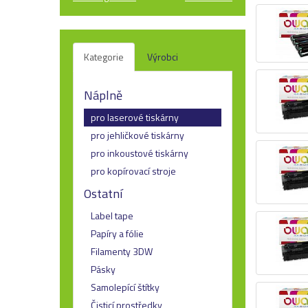
Kategorie
Výrobci
Náplně
pro laserové tiskárny
pro jehličkové tiskárny
pro inkoustové tiskárny
pro kopírovací stroje
Ostatní
Label tape
Papíry a fólie
Filamenty 3DW
Pásky
Samolepící štítky
Čisticí prostředky