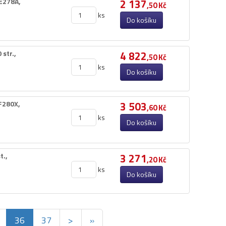
E278A,​
2 137
,50 Kč
ks
Do košíku
tr.​,​
4 822
,50 Kč
ks
Do košíku
F280X,​
3 503
,60 Kč
ks
Do košíku
​,​
3 271
,20 Kč
ks
Do košíku
36
37
>
»