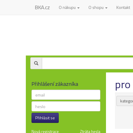
BKA.cz
O nákupu
O shopu
Kontakt
pro 
Přihlášení zákazníka
kategor
Přihlásit se
Nová registrace
Ztráta hesla