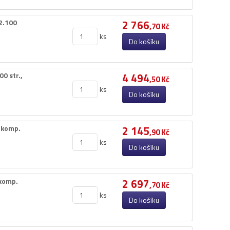
2.​100
2 766
,70 Kč
ks
Do košíku
str.​,​
4 494
,50 Kč
ks
Do košíku
 komp.​
2 145
,90 Kč
ks
Do košíku
komp.​
2 697
,70 Kč
ks
Do košíku