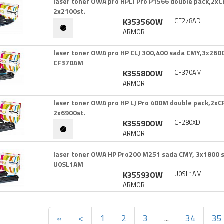
laser toner OWA pro HPLJ Pro P1566 double pack,​2xC
2x2100st.​
K35356OW
CE278AD
ARMOR
laser toner OWA pro HP CLJ 300,​400 sada CMY,​3x2600 s
CF370AM
K35580OW
CF370AM
ARMOR
laser toner OWA pro HP LJ Pro 400M double pack,​2xC
2x6900st.​
K35590OW
CF280XD
ARMOR
laser toner OWA HP Pro200 M251 sada CMY,​ 3x1800 st.
U0SL1AM
K35593OW
U0SL1AM
ARMOR
«
<
1
2
3
...
34
35