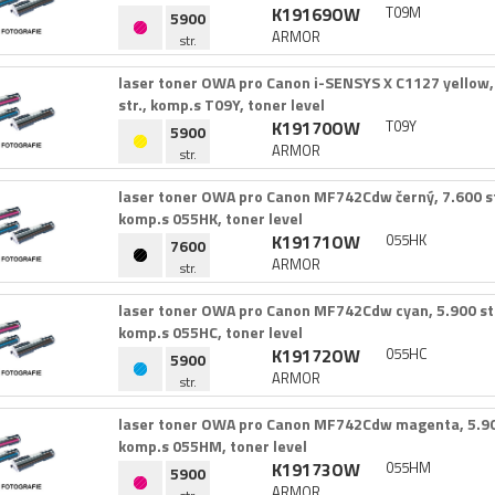
K19169OW
T09M
5900
ARMOR
str.
laser toner OWA pro Canon i-​SENSYS X C1127 yellow,​ 
str.​,​ komp.​s T09Y,​ toner level
K19170OW
T09Y
5900
ARMOR
str.
laser toner OWA pro Canon MF742Cdw černý,​ 7.​600 str.
komp.​s 055HK,​ toner level
K19171OW
055HK
7600
ARMOR
str.
laser toner OWA pro Canon MF742Cdw cyan,​ 5.​900 str.​
komp.​s 055HC,​ toner level
K19172OW
055HC
5900
ARMOR
str.
laser toner OWA pro Canon MF742Cdw magenta,​ 5.​900 
komp.​s 055HM,​ toner level
K19173OW
055HM
5900
ARMOR