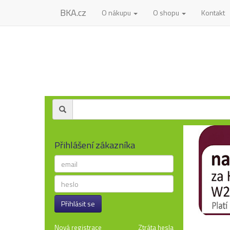
BKA.cz
O nákupu
O shopu
Kontakt
Přihlášení zákazníka
Přihlásit se
Nová registrace
Ztráta hesla