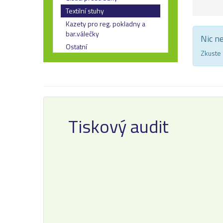
Textilní stuhy
Kazety pro reg. pokladny a
bar.válečky
Nic n
Ostatní
Zkuste 
Tiskový audit