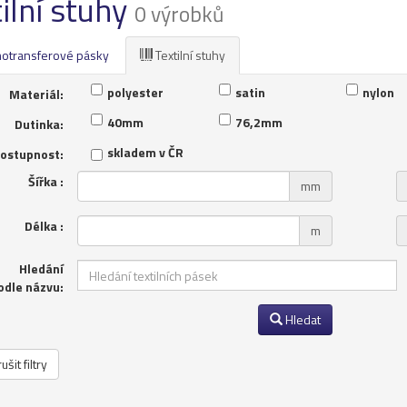
ilní stuhy
0 výrobků
otransferové pásky
Textilní stuhy
polyester
satin
nylon
Materiál:
40mm
76,2mm
Dutinka:
skladem v ČR
ostupnost:
Šířka :
mm
Délka :
m
Hledání
odle názvu:
Hledat
ušit filtry