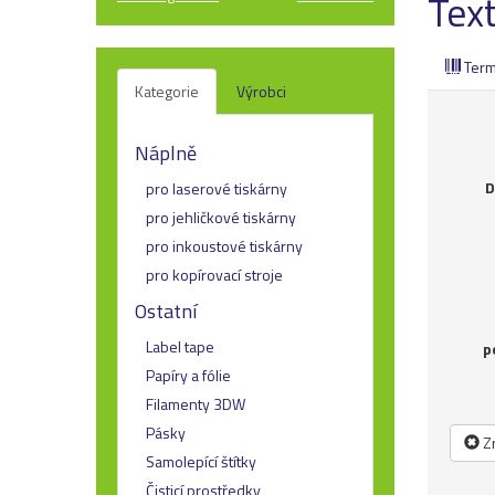
Text
Term
Kategorie
Výrobci
Náplně
D
pro laserové tiskárny
pro jehličkové tiskárny
pro inkoustové tiskárny
pro kopírovací stroje
Ostatní
Label tape
p
Papíry a fólie
Filamenty 3DW
Pásky
Zr
Samolepící štítky
Čisticí prostředky