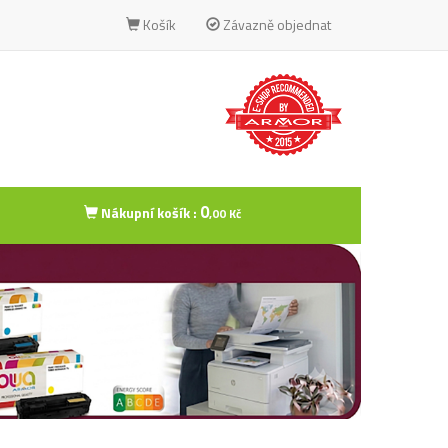
Košík
Závazně objednat
0
Nákupní košík :
,00 Kč