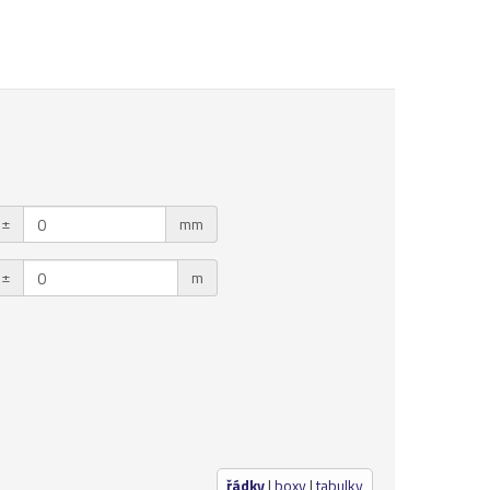
±
mm
±
m
řádky
|
boxy
|
tabulky