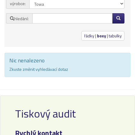
výrobce:
Přihlásit se
hledání:
Nová registrace
Ztráta hesla
řádky
|
boxy
|
tabulky
Kategorie
Výrobci
Nic nenalezeno
3DW
Zkuste změnit vyhledávací dotaz
Armor
Brother
Canon
Tiskový audit
Citizen
Dell
Rychlý kontakt