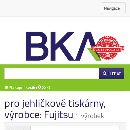
Navigace
HLEDAT
0
Nákupní košík :
,00 Kč
pro jehličkové tiskárny,
Přihlášení zákazníka
výrobce: Fujitsu
1 výrobek