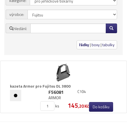
kategorie:
Přihlásit se
výrobce:
Nová registrace
Ztráta hesla
hledání:
Kategorie
Výrobci
řádky
|
boxy
|
tabulky
Náplně
pro laserové tiskárny
pro jehličkové tiskárny
pro inkoustové tiskárny
kazeta Armor pro Fujitsu DL 3800
pro kopírovací stroje
F56081
C104
ARMOR
Ostatní
145
ks
,20 Kč
Do košíku
Label tape
Papíry a fólie
Filamenty 3DW