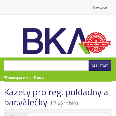
Navigace
HLEDAT
0
Nákupní košík :
,00 Kč
Kazety pro reg. pokladny a
Přihlášení zákazníka
bar.válečky
12 výrobků