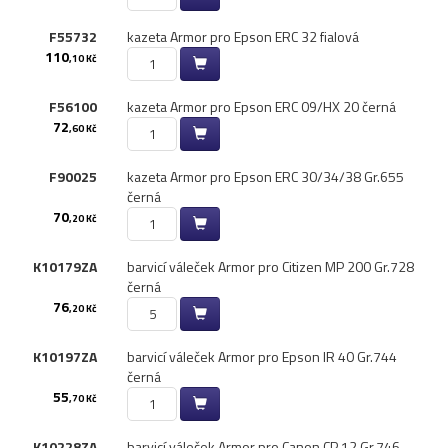
Pásky
F55732
kazeta Armor pro Epson ERC 32 fialová
Samolepící štítky
110
,10 Kč
Čisticí prostředky
Textilní stuhy
F56100
kazeta Armor pro Epson ERC 09/​HX 20 černá
Kazety pro reg. pokladny a bar.válečky
72
,60 Kč
Ostatní
F90025
kazeta Armor pro Epson ERC 30/​34/​38 Gr.​655
černá
70
,20 Kč
K10179ZA
barvicí váleček Armor pro Citizen MP 200 Gr.​728
černá
76
,20 Kč
K10197ZA
barvicí váleček Armor pro Epson IR 40 Gr.​744
černá
55
,70 Kč
K10228ZA
barvicí váleček Armor pro Canon CP 12 Gr.​746