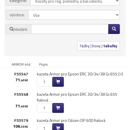
kategorie:
Přihlásit se
výrobce:
Nová registrace
Ztráta hesla
hledání:
Kategorie
Výrobci
řádky
|
boxy
|
tabulky
Náplně
ARMOR kód
Popis
pro laserové tiskárny
F55547
kazeta Armor pro Epson ERC 30/​34/​38 Gr.​655 č/​č
pro jehličkové tiskárny
71
,40 Kč
pro inkoustové tiskárny
pro kopírovací stroje
F55548
kazeta Armor pro Epson ERC 30/​34/​38 Gr.​655
fialová
Ostatní
71
,40 Kč
Label tape
Papíry a fólie
F55579
kazeta Armor pro Citizen DP 600 fialová
106
Filamenty 3DW
,50 Kč