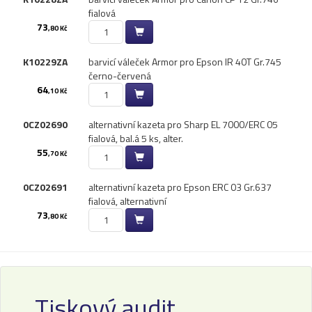
fialová
73
,80 Kč
K10229ZA
barvicí váleček Armor pro Epson IR 40T Gr.​745
černo-červená
64
,10 Kč
0CZ02690
alternativní kazeta pro Sharp EL 7000/​ERC 05
fialová,​ bal.​á 5 ks,​ alter.​
55
,70 Kč
0CZ02691
alternativní kazeta pro Epson ERC 03 Gr.​637
fialová,​ alternativní
73
,80 Kč
Tiskový audit