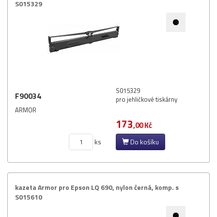
S015329
S015329
F90034
pro jehličkové tiskárny
ARMOR
173
,00 Kč
ks
Do košíku
kazeta Armor pro Epson LQ 690,​ nylon černá,​ komp.​ s
S015610