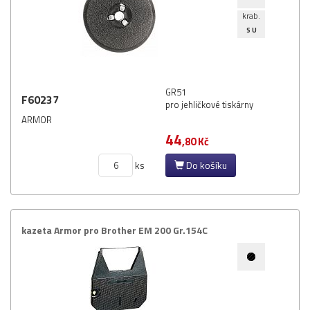
krab.
S U
GR51
F60237
pro jehličkové tiskárny
ARMOR
44
,80 Kč
ks
Do košíku
kazeta Armor pro Brother EM 200 Gr.​154C