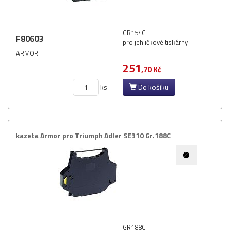
GR154C
F80603
pro jehličkové tiskárny
ARMOR
251
,70 Kč
ks
Do košíku
kazeta Armor pro Triumph Adler SE310 Gr.​188C
GR188C