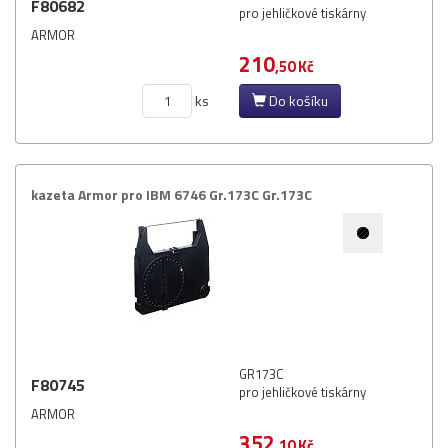
F80682
pro jehličkové tiskárny
ARMOR
210
,50 Kč
ks
Do košíku
kazeta Armor pro IBM 6746 Gr.​173C Gr.​173C
GR173C
F80745
pro jehličkové tiskárny
ARMOR
352
,10 Kč