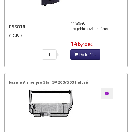
11A3540
F55818
pro jehličkové tiskárny
ARMOR
146
,40 Kč
ks
Do košíku
kazeta Armor pro Star SP 200/​500 fialová