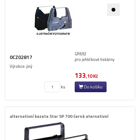
GR692
0CZ02817
pro jehličkové tiskárny
Výrobce: jiný
133
,10 Kč
ks
Do košíku
alternativní kazeta Star SP 700 černá aternativní