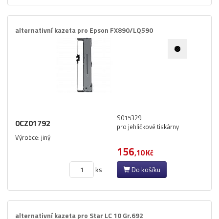
alternativní kazeta pro Epson FX890/​LQ590
S015329
0CZ01792
pro jehličkové tiskárny
Výrobce: jiný
156
,10 Kč
ks
Do košíku
alternativní kazeta pro Star LC 10 Gr.​692