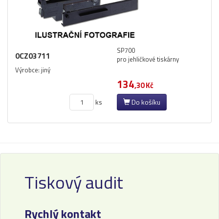
SP700
0CZ03711
pro jehličkové tiskárny
Výrobce: jiný
134
,30 Kč
ks
Do košíku
Tiskový audit
Rychlý kontakt