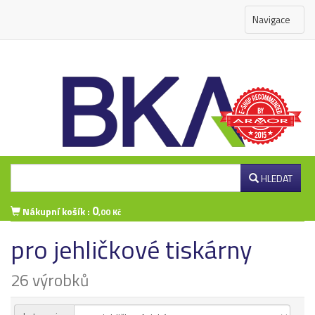
Navigace
HLEDAT
0
Nákupní košík :
,00 Kč
pro jehličkové tiskárny
Přihlášení zákazníka
26 výrobků