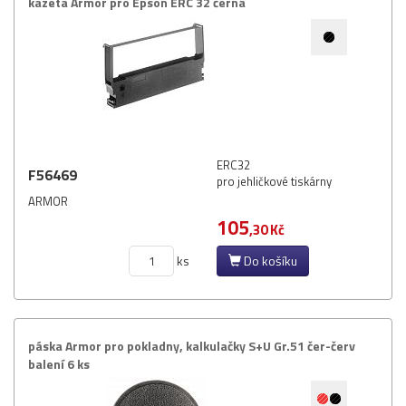
kazeta Armor pro Epson ERC 32 černá
ERC32
F56469
pro jehličkové tiskárny
ARMOR
105
,30 Kč
ks
Do košíku
páska Armor pro pokladny,​ kalkulačky S+​U Gr.​51 čer-červ
balení 6 ks