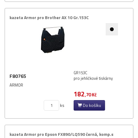
kazeta Armor pro Brother AX 10 Gr.​153C
GR153C
F80765
pro jehličkové tiskárny
ARMOR
182
,70 Kč
ks
Do košíku
kazeta Armor pro Epson FX890/​LQ590 černá,​ komp.​s