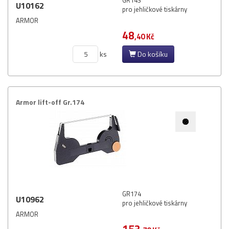
GR143
U10162
pro jehličkové tiskárny
ARMOR
48
,40 Kč
ks
Do košíku
Armor lift-​off Gr.​174
GR174
U10962
pro jehličkové tiskárny
ARMOR