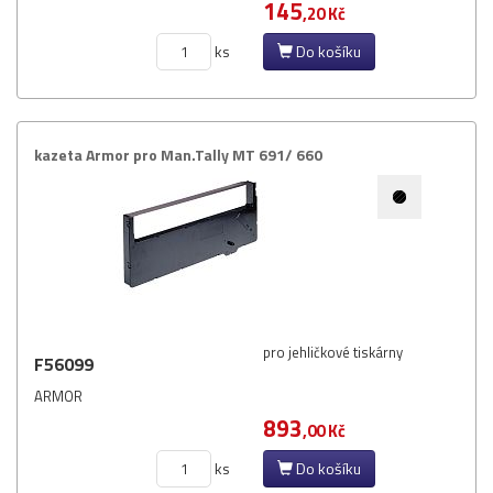
145
,20 Kč
ks
Do košíku
kazeta Armor pro Man.​Tally MT 691/​ 660
pro jehličkové tiskárny
F56099
ARMOR
893
,00 Kč
ks
Do košíku