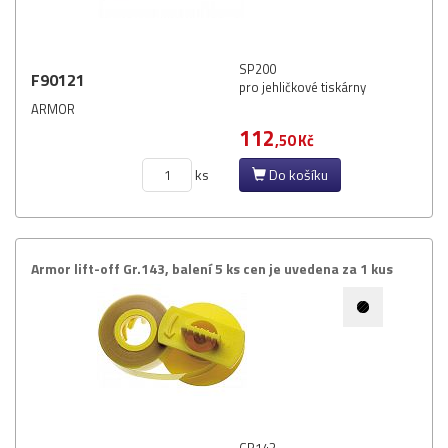
SP200
F90121
pro jehličkové tiskárny
ARMOR
112
,50 Kč
ks
Do košíku
Armor lift-​off Gr.​143,​ balení 5 ks cen je uvedena za 1 kus