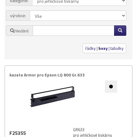
kategorie:
Přihlásit se
výrobce:
Nová registrace
Ztráta hesla
hledání:
Kategorie
Výrobci
řádky
|
boxy
|
tabulky
Náplně
pro laserové tiskárny
kazeta Armor pro Epson LQ 800 Gr.​633
pro jehličkové tiskárny
pro inkoustové tiskárny
pro kopírovací stroje
Ostatní
Label tape
Papíry a fólie
GR633
F25355
Filamenty 3DW
pro jehličkové tiskárny