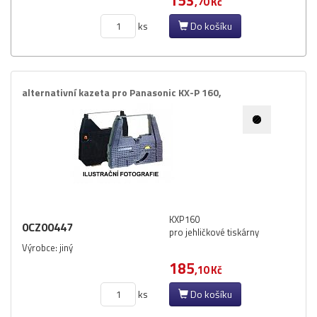
153
,70 Kč
ks
Do košíku
alternativní kazeta pro Panasonic KX-​P 160,​
KXP160
0CZ00447
pro jehličkové tiskárny
Výrobce: jiný
185
,10 Kč
ks
Do košíku