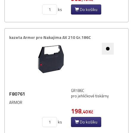
ks
Do košíku
kazeta Armor pro Nakajima AX 210 Gr.​186C
GR186C
F80761
pro jehličkové tiskárny
ARMOR
198
,40 Kč
ks
Do košíku