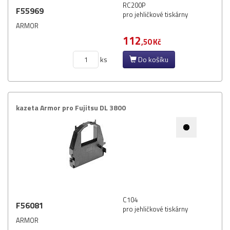
RC200P
F55969
pro jehličkové tiskárny
ARMOR
112
,50 Kč
ks
Do košíku
kazeta Armor pro Fujitsu DL 3800
C104
F56081
pro jehličkové tiskárny
ARMOR