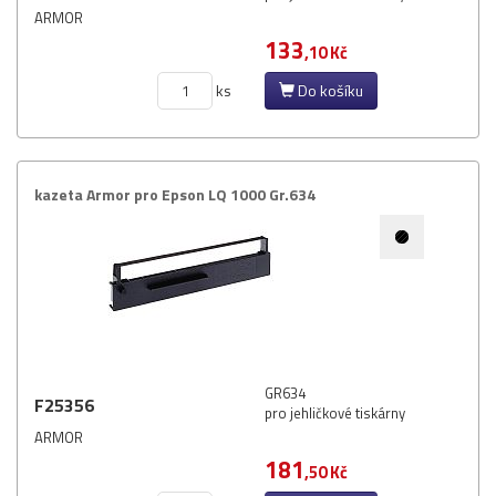
Pásky
ARMOR
Samolepící štítky
133
,10 Kč
Čisticí prostředky
ks
Do košíku
Textilní stuhy
Kazety pro reg. pokladny a bar.válečky
Ostatní
kazeta Armor pro Epson LQ 1000 Gr.​634
GR634
F25356
pro jehličkové tiskárny
ARMOR
181
,50 Kč