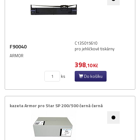
C13S015610
F90040
pro jehličkové tiskárny
ARMOR
398
,10 Kč
ks
Do košíku
kazeta Armor pro Star SP 200/​500 černá černá