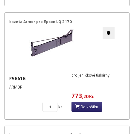
kazeta Armor pro Epson LQ 2170
pro jehličkové tiskárny
F56416
ARMOR
773
,20 Kč
ks
Do košíku